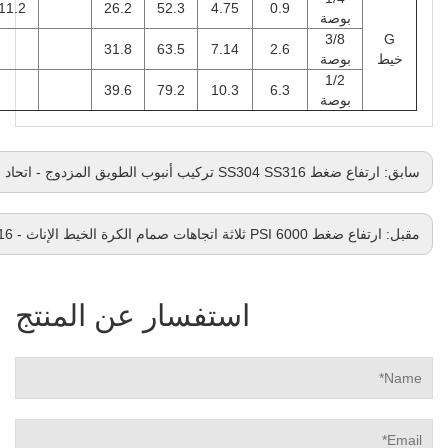
11.2
26.2
52.3
4.75
0.9
بوصة
3/8
G
31.8
63.5
7.14
2.6
خيط
بوصة
1/2
39.6
79.2
10.3
6.3
بوصة
سابق:
ارتفاع ضغط SS304 SS316 تركيب أنبوب الطويق المزدوج - اتحاد الضغط الصليب
مقبل:
ارتفاع ضغط 6000 PSI ثلاثة اتجاهات صمام الكرة الخيط الإناث - SS304 SS316
استفسار عن المنتج