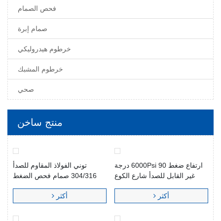
فحص الصمام
صمام إبرة
خرطوم هيدروليكي
خرطوم المشبك
صحي
منتج ساخن
ارتفاع ضغط 6000Psi 90 درجة
توني الفولاذ المقاوم للصدأ
غير القابل للصدأ شارع الكوع
304/316 صمام فحص الضغط
الأنابيب المناسب
العالي - مدخل الذكور منفذ الإناث
أكثر
أكثر