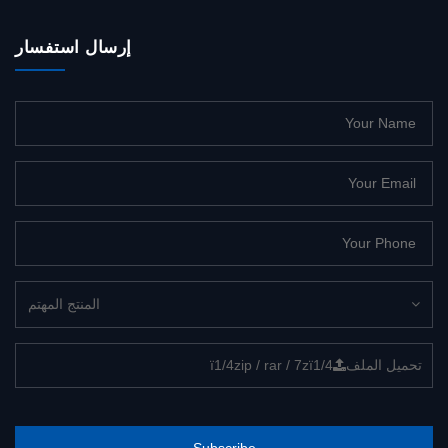
إرسال استفسار
المنتج المهتم
تحميل الملف
ï1/4zip / rar / 7zï1/4