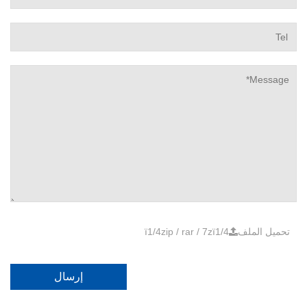
تحميل الملف
ï1/4zip / rar / 7zï1/4
إرسال