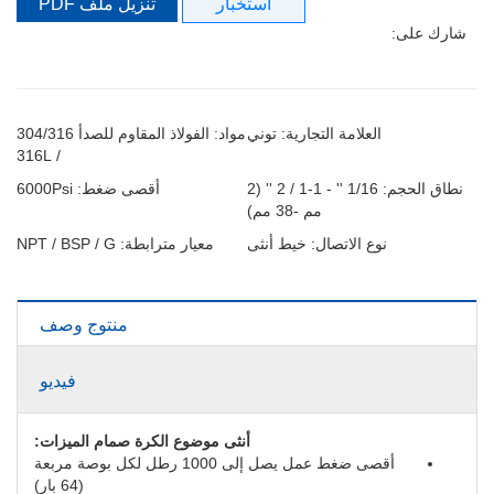
استخبار
تنزيل ملف PDF
شارك على:
العلامة التجارية: توني
مواد: الفولاذ المقاوم للصدأ 304/316
/ 316L
نطاق الحجم: 1/16 '' - 1-1 / 2 '' (2
أقصى ضغط: 6000Psi
مم -38 مم)
نوع الاتصال: خيط أنثى
معيار مترابطة: NPT / BSP / G
منتوج وصف
فيديو
أنثى موضوع الكرة صمام الميزات:
أقصى ضغط عمل يصل إلى 1000 رطل لكل بوصة مربعة
(64 بار)