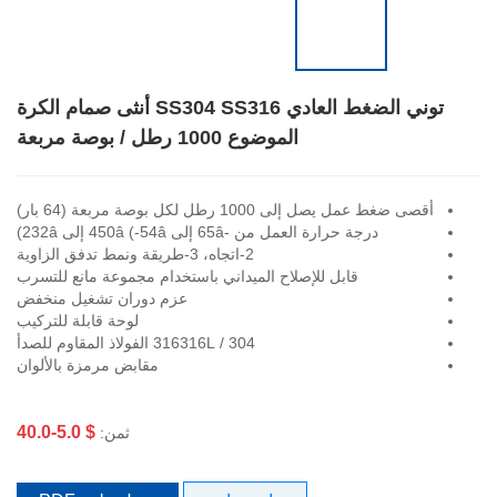
توني الضغط العادي SS304 SS316 أنثى صمام الكرة
الموضوع 1000 رطل / بوصة مربعة
أقصى ضغط عمل يصل إلى 1000 رطل لكل بوصة مربعة (64 بار)
درجة حرارة العمل من -65â إلى 450â (-54â إلى 232â)
2-اتجاه، 3-طريقة ونمط تدفق الزاوية
قابل للإصلاح الميداني باستخدام مجموعة مانع للتسرب
عزم دوران تشغيل منخفض
لوحة قابلة للتركيب
304 / 316316L الفولاذ المقاوم للصدأ
مقابض مرمزة بالألوان
$ 5.0-40.0
ثمن: