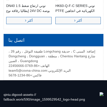
توني HK60-Q-F-C SERIES
توني ارتفاع ضغط DN40 1.5
الكهربائية في اتجاهين PTFE
بوصة 24V DC إيطاليا رقاقة نوع
اصطف صمام كروي كهربائي
ذو حواف 304 الفولاذ المقاوم
أكثر
أكثر
مزدوج من الفولاذ المقاوم للصدأ
للصدأ محرك تعمل الكرة صمام
اتصل بنا
إضافة: المبنى C ، حديقة Longchang طفيفة التوغل ، رقم 26 ،
شارع Chentou Hantang ، منطقة Dongcheng ، Dongguan ،
Guangdong ، الصين
الهاتف:
+86-0769-22456666
البريد الإلكتروني:
team5@covna-china.com
فاكس:
+86-1234-5678