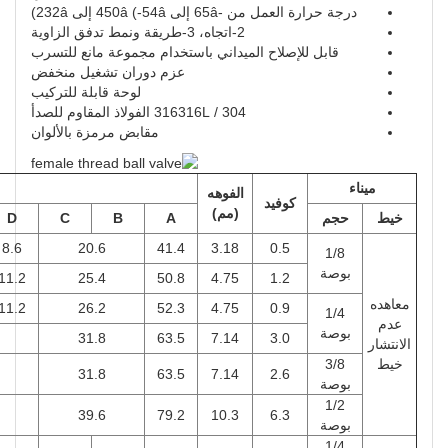
درجة حرارة العمل من -65â إلى 450â (-54â إلى 232â)
2-اتجاه، 3-طريقة ونمط تدفق الزاوية
قابل للإصلاح الميداني باستخدام مجموعة مانع للتسرب
عزم دوران تشغيل منخفض
لوحة قابلة للتركيب
304 / 316316L الفولاذ المقاوم للصدأ
مقابض مرمزة بالألوان
ميناء
الفوهه
كوفيد
(مم)
خيط
حجم
A
B
C
D
8.6
20.6
41.4
3.18
0.5
1/8
بوصة
11.2
25.4
50.8
4.75
1.2
معاهده
11.2
26.2
52.3
4.75
0.9
1/4
عدم
بوصة
31.8
63.5
7.14
3.0
الانتشار
خيط
3/8
31.8
63.5
7.14
2.6
بوصة
1/2
39.6
79.2
10.3
6.3
بوصة
1/4