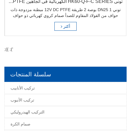
توني HK60-Q-F-C SERIES الكهربائية في اتجاهين PTFE اصطف صمام كروي كهربائي مزدوج من الفولاذ المقاوم للصدأ
تون
توني DN25 1 بوصة 2 طريقة 12V DC PTFE مبطنة مزدوجة ذات
حواف من الفولاذ المقاوم للصدأ صمام كروي كهربائي ذو حواف
أكثر
'); });
سلسلة المنتجات
تركيب الأنابيب
تركيب الأنبوب
التركيب الهيدروليكي
صمام الكرة